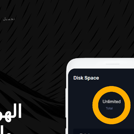
تحميل
اله
وا