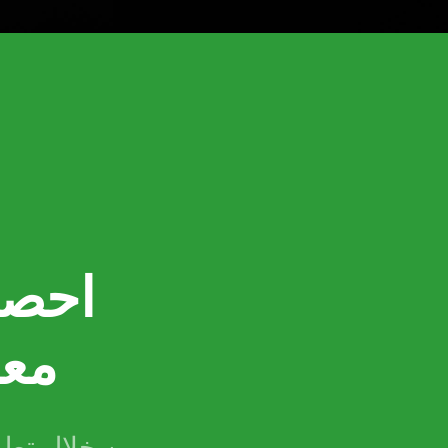
احصل
معل