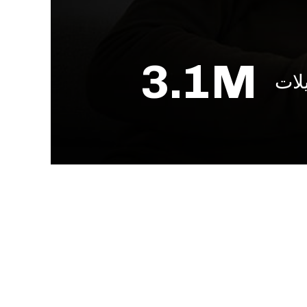
3.1M
لات