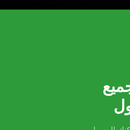
ميع
ول