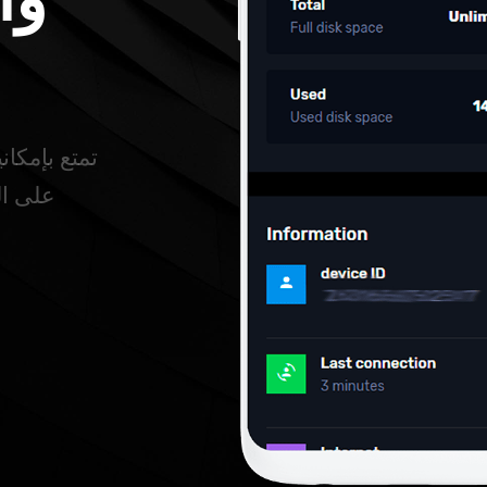
تمتع بإمكا
على ال